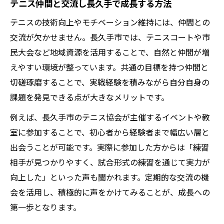
テニス仲間と交流し長久手で成長する方法
市民大会活用でテニス仲間と切磋琢磨しよ
テニスの技術向上やモチベーション維持には、仲間との
う
交流が欠かせません。長久手市では、テニスコートや市
テニス大会への挑戦で成長を実感する秘訣
民大会など地域資源を活用することで、自然と仲間が増
長久手市民大会で学ぶテニス技術向上の道
えやすい環境が整っています。共通の目標を持つ仲間と
長久手のテニス教室がサポートする上達法
切磋琢磨することで、実戦経験を積みながら自分自身の
テニス教室で上達する長久手流の練習法
課題を発見できる点が大きなメリットです。
長久手市テニス教室の指導が技術向上を促
例えば、長久手市のテニス協会が主催するイベントや教
進
室に参加することで、初心者から経験者まで幅広い層と
テニス初心者も安心できる教室活用術
出会うことが可能です。実際に参加した方からは「練習
仲間と共に成長できるテニス教室の魅力
相手が見つかりやすく、試合形式の練習を通じて実力が
テニス技術アップを支える教室選びのコツ
向上した」といった声も聞かれます。定期的な交流の機
会を活用し、積極的に声をかけてみることが、成長への
協会活動から見えるテニス練習の新定番
第一歩となります。
テニス協会活動で見つける練習の新定番