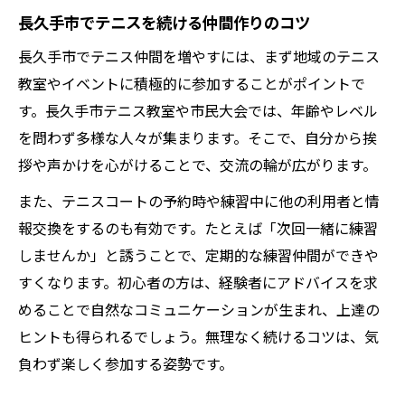
長久手テニス協会の活用で上達する秘訣
長久手市でテニスを続ける仲間作りのコツ
協会主催イベントが生むテニス仲間の輪
長久手市でテニス仲間を増やすには、まず地域のテニス
テニス協会参加で広がる練習方法の幅
教室やイベントに積極的に参加することがポイントで
協会活動を通じたテニス成長ストーリー
す。長久手市テニス教室や市民大会では、年齢やレベル
予約活用で広がるテニスライフの可能性
を問わず多様な人々が集まります。そこで、自分から挨
テニスコート予約で充実する長久手の毎日
拶や声かけを心がけることで、交流の輪が広がります。
効率的な予約でテニス練習時間を確保する
また、テニスコートの予約時や練習中に他の利用者と情
長久手市テニスコート予約活用術を伝授
報交換をするのも有効です。たとえば「次回一緒に練習
予約システムを使ったテニス仲間との交流
しませんか」と誘うことで、定期的な練習仲間ができや
テニスライフを楽しむための予約のコツ
すくなります。初心者の方は、経験者にアドバイスを求
めることで自然なコミュニケーションが生まれ、上達の
新たな挑戦を楽しむ長久手テニスの誘い
ヒントも得られるでしょう。無理なく続けるコツは、気
テニスで新たな挑戦を始める長久手の魅力
負わず楽しく参加する姿勢です。
長久手テニス活動で感じる成長と楽しさ
テニス仲間と一緒に挑戦する長久手の日々