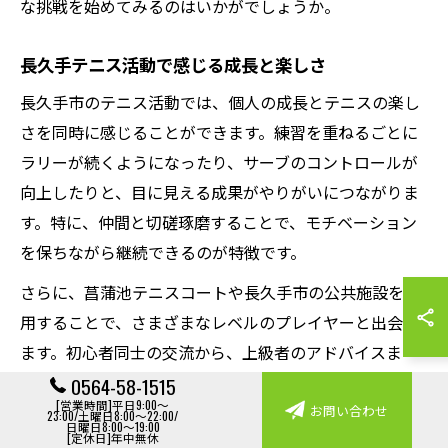
な挑戦を始めてみるのはいかがでしょうか。
長久手テニス活動で感じる成長と楽しさ
長久手市のテニス活動では、個人の成長とテニスの楽し
さを同時に感じることができます。練習を重ねるごとに
ラリーが続くようになったり、サーブのコントロールが
向上したりと、目に見える成果がやりがいにつながりま
す。特に、仲間と切磋琢磨することで、モチベーション
を保ちながら継続できるのが特徴です。
さらに、菖蒲池テニスコートや長久手市の公共施設を活
用することで、さまざまなレベルのプレイヤーと出会え
ます。初心者同士の交流から、上級者のアドバイスま
で、幅広い経験が積めるのも魅力です。こうした日々の
0564-58-1515
[営業時間]平日9:00～
積み重ねが、確かな技術向上とテニスの奥深さを感じる
お問い合わせ
23:00/土曜日8:00～22:00/
日曜日8:00～19:00
[定休日]年中無休
きっかけとなります。