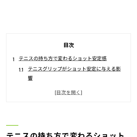
目次
テニスの持ち方で変わるショット安定感
テニスグリップがショット安定に与える影
響
テニスの持ち方で変わるフォームの基礎知
識
初心者向けテニスラケット持ち方の注意点
テニスグリップの選び方でショットが安定
硬式テニスの持ち方の特徴と違いを理解
テニスの持ち方で変わるショット