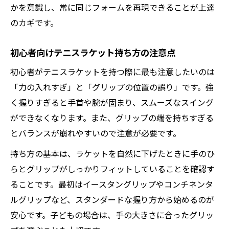
握り方が子どもの上達速度に与える影響
かを意識し、常に同じフォームを再現できることが上達
テニスの才能がある子の特徴と観察ポイン
のカギです。
ト
初心者向けテニスラケット持ち方の注意点
現場で使えるテニス用語や掛け声のポイント
初心者がテニスラケットを持つ際に最も注意したいのは
テニスの現場で使う用語とグリップの知識
「力の入れすぎ」と「グリップの位置の誤り」です。強
テニスで「シコい」と呼ばれるプレーとは
く握りすぎると手首や腕が固まり、スムーズなスイング
掛け声「カモン」の意味と使い方ガイド
ができなくなります。また、グリップの端を持ちすぎる
テニス初心者が知るべき現場の表現集
とバランスが崩れやすいので注意が必要です。
グリップ関連テニス用語の基礎知識まとめ
持ち方の基本は、ラケットを自然に下げたときに手のひ
らとグリップがしっかりフィットしていることを確認す
ることです。最初はイースタングリップやコンチネンタ
ルグリップなど、スタンダードな握り方から始めるのが
安心です。子どもの場合は、手の大きさに合ったグリッ