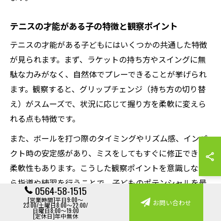
テニスの才能がある子の特徴と観察ポイント
テニスの才能がある子どもにはいくつかの共通した特徴
が見られます。まず、ラケットの持ち方やスイングに無
駄な力みがなく、自然体でプレーできることが挙げられ
ます。観察すると、グリップチェンジ（持ち方の切り替
え）がスムーズで、状況に応じて握り方を柔軟に変えら
れる点も特徴です。
また、ボールを打つ際のタイミングやリズム感、インパ
クト時の安定感があり、ミスをしてもすぐに修正できる
柔軟性もあります。こうした観察ポイントを意識しなが
ら指導や練習を行うことで、子どものポテンシャルを最
0564-58-1515
大限に引き出すことができます。才能を見極めるには、
[営業時間]平日9:00～
お問い合わせ
23:00/土曜日8:00～22:00/
日曜日8:00～19:00
技術面だけでなく、集中力や反応の速さにも注目しまし
[定休日]年中無休