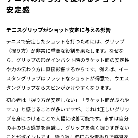
初心者にも分かる握り方のコツまとめ
安定感
テニス初心者が押さえる握り方の基本ポイ
ント
テニスグリップがショット安定に与える影響
テニスグリップの種類と初心者の選び方
テニスで安定したショットを打つためには、グリップ
テニスラケット持ち方を分かりやすく解説
（握り方）が非常に重要な役割を果たします。なぜな
テニスグリップ初心者が失敗しないコツ
ら、グリップの形がインパクト時のラケット面の安定性
イースタングリップの基礎と握り方の特徴
や力の伝わり方に直接影響するからです。例えば、イー
手の感覚を活かすテニスグリップ基礎
スタングリップはフラットなショットが得意で、ウエス
テニスで手のひら感覚を活かす持ち方の秘
タングリップならスピンがかけやすくなります。
訣
初心者は「握り方が安定しない」「ラケット面がぶれや
自然なテニスグリップと指の間隔のポイン
すい」と感じることが多いですが、これは正しいグリッ
ト
プを身につけることで大幅に改善可能です。まずは自分
テニスで軽く握ることが安定に繋がる理由
の手のひら感覚を意識し、グリップを強く握りすぎない
初心者も実践できるテニスの持ち方基礎
ことがポイントです。繰り返し壁打ちや素振りで感覚を