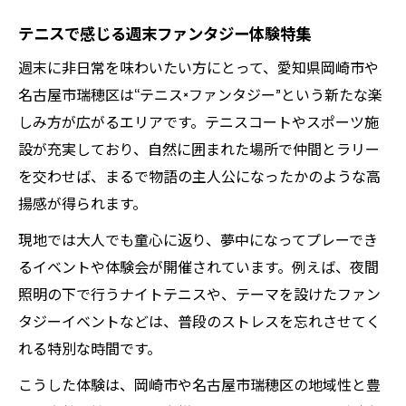
大人が楽しむテニスの非日常体験とは
テニスで感じる週末ファンタジー体験特集
仕事疲れを癒すテニス時間の過ごし方
週末に非日常を味わいたい方にとって、愛知県岡崎市や
テニスで日常をリフレッシュするコツ
名古屋市瑞穂区は“テニス×ファンタジー”という新たな楽
ファンタジー気分で過ごす大人のテニス時
しみ方が広がるエリアです。テニスコートやスポーツ施
間
設が充実しており、自然に囲まれた場所で仲間とラリー
テニスで新しい自分を発見する週末提案
を交わせば、まるで物語の主人公になったかのような高
テニス観戦後に訪れたい非日常スポット特集
揚感が得られます。
テニス観戦後に立ち寄れる癒しスポット紹
現地では大人でも童心に返り、夢中になってプレーでき
介
るイベントや体験会が開催されています。例えば、夜間
観戦帰りに楽しむファンタジー体験のすす
照明の下で行うナイトテニスや、テーマを設けたファン
め
タジーイベントなどは、普段のストレスを忘れさせてく
テニスと一緒に楽しむ非日常スポット厳選
れる特別な時間です。
大人が満喫できる観戦後の体験型施設案内
こうした体験は、岡崎市や名古屋市瑞穂区の地域性と豊
テニス観戦と合わせたい週末の穴場スポッ