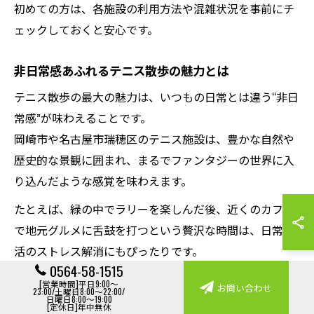
初めての方は、各施設の利用方法や混雑状況を事前にチ
ェックしておくと安心です。
非日常感あふれるテニス散歩の魅力とは
テニス散歩の最大の魅力は、いつもの日常とは違う“非日
常感”が味わえることです。
岡崎市や名古屋市瑞穂区のテニス施設は、豊かな自然や
歴史的な景観に囲まれ、まるでファンタジーの世界に入
り込んだような感覚を味わえます。
たとえば、緑の中でラリーを楽しんだ後、近くのカフェ
で地元グルメに舌鼓を打つという贅沢な時間は、日常生
活のストレス解消にもぴったりです。
0564-58-1515
また、テニス仲間や家族、友人と一緒に巡ることで、絆
[営業時間]平日9:00～
お問い合わせ
が深まり、思い出に残る週末を過ごせます。
23:00/土曜日8:00～22:00/
日曜日8:00～19:00
[定休日]年中無休