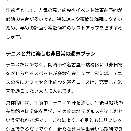
ファンタジーな風景とテニスで週末リフレ
注意点として、人気の高い施設やイベントは事前予約が
ッシュ
必須の場合が多いです。特に週末や夜間は混雑しやすい
テニスで巡る大人のワクワク週末プラン
ため、早めの計画や複数候補のリストアップをおすすめ
お金をかけず楽しめる大人の遊び場とは
します。
テニスで叶うお金のかからない週末レジャ
ー
テニスと共に楽しむ非日常の週末プラン
低予算で楽しむ大人のテニススポット案内
テニスだけでなく、岡崎市や名古屋市瑞穂区には非日常
無料で満喫できるテニス関連遊び場特集
を感じられるスポットが多数存在します。例えば、テニ
お金をかけずに充実するテニスの過ごし方
スの後にカフェや文化施設を巡るコースは、充実した週
大人世代におすすめの節約テニス体験術
末を過ごしたい大人に人気です。
具体的には、午前中にテニスで汗を流し、午後は地域の
美術館や科学館を見学、その後は地元グルメを楽しむと
いう流れが好評です。これにより、心身ともにリフレッ
シュできるだけでなく、新たな発見や出会いも期待でき