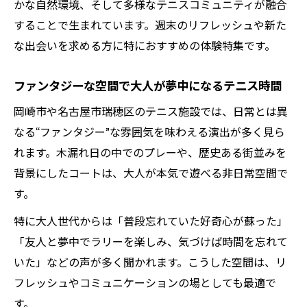
かな自然環境、そして多様なテニスコミュニティが融合
ト
することで生まれています。週末のリフレッシュや新た
文化施設も巡れるテニス旅の新提案
な出会いを求める方に特におすすめの体験特集です。
テニスと文化施設を楽しむ新しい週末旅
ファンタジーな空間で大人が夢中になるテニス時間
文化体験とテニスを組み合わせる楽しみ方
テニスと美術館巡りで味わう大人の休日
岡崎市や名古屋市瑞穂区のテニス施設では、日常とは異
なる“ファンタジー”な雰囲気を味わえる演出が多く見ら
ファンタジー要素をプラスしたテニス旅提
れます。木漏れ日の中でのプレーや、歴史ある街並みを
案
背景にしたコートは、大人が本気で遊べる非日常空間で
テニス好きにおすすめの文化散策ルート
す。
ファンタジー気分で満喫する週末のテニス散策
特に大人世代からは「普段忘れていた好奇心が蘇った」
週末はファンタジーなテニス散策を楽しも
「友人と夢中でラリーを楽しみ、気づけば時間を忘れて
う
いた」などの声が多く聞かれます。こうした空間は、リ
テニスと冒険心を刺激する散策コース提案
フレッシュやコミュニケーションの場としても最適で
非日常感あふれるテニス散歩の魅力とは
す。