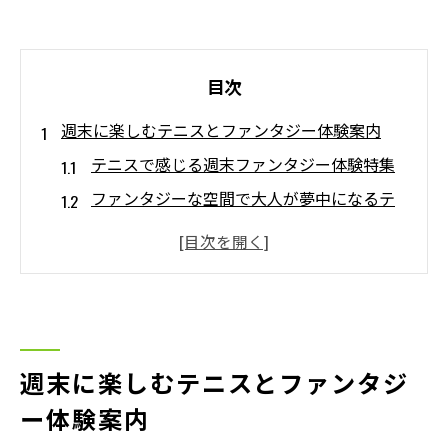
目次
週末に楽しむテニスとファンタジー体験案内
テニスで感じる週末ファンタジー体験特集
ファンタジーな空間で大人が夢中になるテ
ニス時間
テニスと共に楽しむ非日常の週末プラン
テニスの魅力とファンタジー要素を味わう
方法
テニス仲間と巡るファンタジー体験スポッ
週末に楽しむテニスとファンタジ
ト紹介
ー体験案内
日常を離れて味わう大人のテニス時間