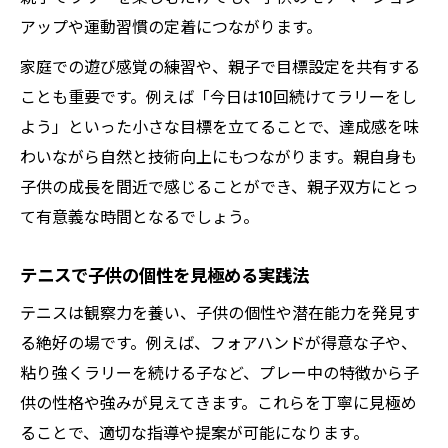
テニス習慣で諦めない力を養う方法
アップや運動習慣の定着につながります。
メンタル強化につながるテニスの工夫
家庭での遊び感覚の練習や、親子で目標設定を共有する
子供の継続力を伸ばすコツと体験談
ことも重要です。例えば「今日は10回続けてラリーをし
体育授業でテニスに触れる魅力と可能性
よう」といった小さな目標を立てることで、達成感を味
体育授業のテニスで得られる新しい発見
わいながら自然と技術向上にもつながります。親自身も
ハンドテニス導入の利点と楽しみ方
子供の成長を間近で感じることができ、親子双方にとっ
テニピンやプレイアンドステイの活用法
て有意義な時間となるでしょう。
小学校テニス授業で伸びる力を考える
テニスで子供の個性を見極める実践法
テニス普及が学校生活に与える影響
テニスは観察力を養い、子供の個性や潜在能力を発見す
テニス才能発見のヒントとその見極め方
る絶好の場です。例えば、フォアハンドが得意な子や、
テニス才能がある子に共通する特徴
粘り強くラリーを続ける子など、プレー中の特徴から子
プレースタイルで見抜く隠れた才能
供の性格や強みが見えてきます。これらを丁寧に見極め
親が気づくべきテニス成長のサイン
ることで、適切な指導や提案が可能になります。