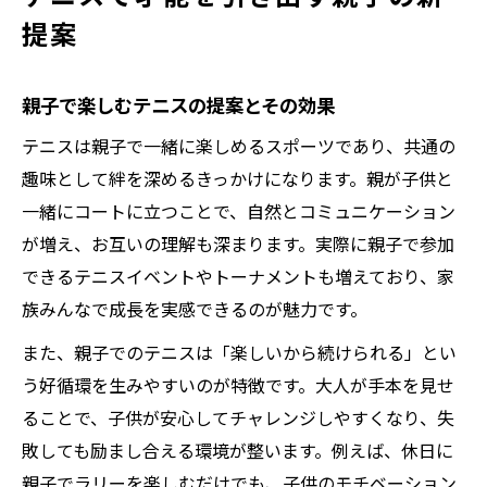
ハンドテニス体験で基礎を身につける方法
提案
子供が夢中になるテニスの魅力とは
テニス普及活動がもたらす成長のきっかけ
親子で楽しむテニスの提案とその効果
楽しく続けるコツとテニス環境の選び方
テニスは親子で一緒に楽しめるスポーツであり、共通の
テニスを始めたい時に気をつけるポイント
趣味として絆を深めるきっかけになります。親が子供と
テニス初心者が押さえたい用語とマナー
一緒にコートに立つことで、自然とコミュニケーション
テニスコートや道具選びの基本知識
が増え、お互いの理解も深まります。実際に親子で参加
10歳から始めるテニスの安心ステップ
できるテニスイベントやトーナメントも増えており、家
族みんなで成長を実感できるのが魅力です。
体育授業やテニピン活用のポイント解説
テニスを楽しく続けるための心構え
また、親子でのテニスは「楽しいから続けられる」とい
う好循環を生みやすいのが特徴です。大人が手本を見せ
粘り強さを伸ばすテニスでの取り組み方
ることで、子供が安心してチャレンジしやすくなり、失
テニスで身につく粘り強いプレースタイル
敗しても励まし合える環境が整います。例えば、休日に
シコる戦法のメリットと育て方
親子でラリーを楽しむだけでも、子供のモチベーション