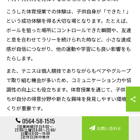
こうした体育授業での体験は、子供自身が「できた！」
という成功体験を得る大切な場となります。たとえば、
ボールを狙った場所にコントロールできた瞬間や、友達
と息を合わせてラリーを続けられた時など、小さな達成
感が自信につながり、他の運動や学習にも良い影響をも
たらします。
また、テニスは個人競技でありながらもペアやグループ
で取り組む機会が多いため、コミュニケーション力や協
調性の向上にも役立ちます。体育授業を通じて、子供た
ちが自分の得意分野や新たな興味を発見しやすい環境づ
くりが重要です。
0564-58-1515
ハンドテニス導入の利点と楽しみ方
[営業時間]平日9:00～
お問い合わせ
23:00/土曜日8:00～22:00/
日曜日8:00～19:00
[定休日]年中無休
ハンドテニスは、ラケットを使わず手でボールを打つこ