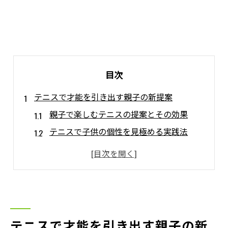
目次
テニスで才能を引き出す親子の新提案
親子で楽しむテニスの提案とその効果
テニスで子供の個性を見極める実践法
親ができるテニス上達サポートの工夫
家庭でできるテニス習慣づくりのポイント
テニス提案がもたらす親子の成長物語
子供の成長を促すテニスの楽しみ方
テニスで遊び心を育てる楽しい練習法
テニスで才能を引き出す親子の新