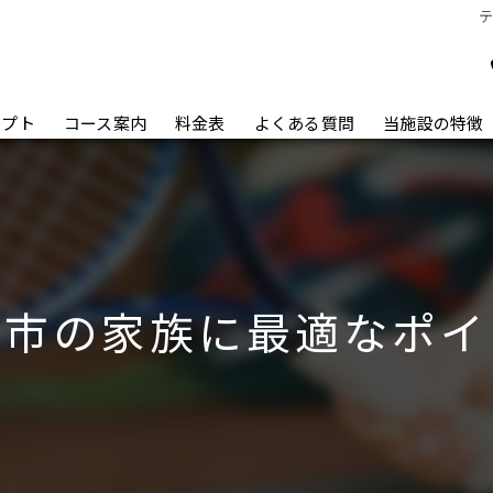
セプト
コース案内
料金表
よくある質問
当施設の特徴
ジュニア
社会人
レッスン
崎市の家族に最適なポイ
初心者
健康