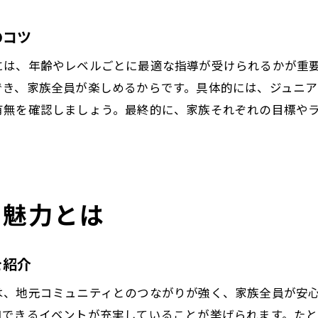
テニススクールに最適な服装と持ち物の選び方
初めてのテニス教室で押さえたい準備リスト
のコツ
季節や天候に合わせたテニスウェアの工夫
には、年齢やレベルごとに最適な指導が受けられるかが重
子どもの安全を守るテニス用品の選び方
でき、家族全員が楽しめるからです。具体的には、ジュニ
動きやすさ重視のテニスシューズ選びのポイント
有無を確認しましょう。最終的に、家族それぞれの目標や
テニス教室で気をつけたい服装マナーと注意点
評判や口コミでわかるテニススクールの特徴
口コミで評判の高いテニス教室の共通点とは
う魅力とは
家族が通いやすいテニススクールのリアルな声
実際の体験談から見るテニス教室の魅力
岡崎・東海市で選ばれる教室の口コミ分析
を紹介
口コミで比較するテニススクールの安心感
は、地元コミュニティとのつながりが強く、家族全員が安
テニス教室選びで口コミを活用する方法
加できるイベントが充実していることが挙げられます。た