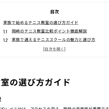
目次
家族で始めるテニス教室の選び方ガイド
岡崎のテニス教室比較ポイント徹底解説
家族で通えるテニススクールの魅力と選び方
テニス教室で家族の健康習慣を楽しく始める方法
初心者が安心できるテニススクールの探し方
岡崎エリアで評判の良いテニス教室を見つけよう
子どもも大人も満足できるテニス選びのコツ
教室の選び方ガイド
岡崎市でテニスを習う魅力とは
地域密着型テニススクールのメリットを紹介
説
岡崎のテニス環境が家族に人気な理由
テニスで広がる子どもの成長と友達の輪
容やレベル分け、アクセスの良さ、施設の充実度が重要で