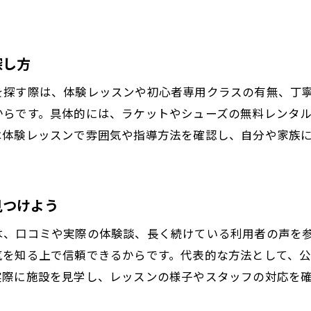
月額費用や入会金を比較する時のポイント
料金だけでなくコース内容も比較する重要性
ファミリー向けテニス教室のコース選択ガイド
探し方
体験レッスンを活用したテニス教室の選び方
を探す際は、体験レッスンや初心者専用クラスの有無、丁
テニススクール料金を賢く抑えるコツと注意点
からです。具体的には、ラケットやシューズの無料レンタ
子どもの年齢に合わせたテニスレッスンの始め方
は体験レッスンで雰囲気や指導方法を確認し、自分や家族
子どもは何歳からテニスを始めると良いか解説
年齢別おすすめテニスレッスンの選び方
ジュニア向けテニス教室で伸びる成長ポイント
見つけよう
初めてのテニス教室に適したコースとサポート
は、口コミや実際の体験談、長く続けている利用者の声を
テニスで身につく子どもの集中力と運動能力
を知る上で信頼できるからです。代表的な方法として、公
岡崎や東海市のジュニアテニスの特徴を紹介
実際に施設を見学し、レッスンの様子やスタッフの対応を
テニス教室で知っておきたい服装と準備のコツ