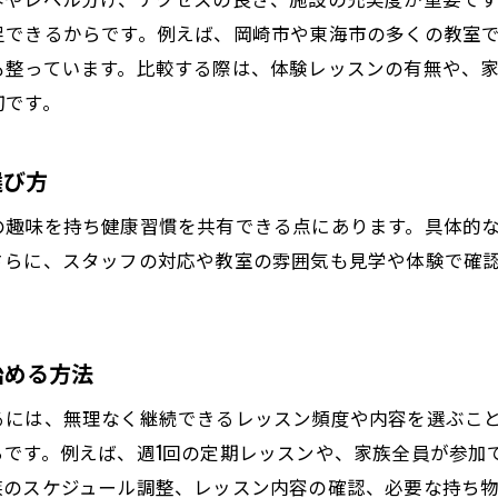
東海市のテニスサークル活動と初心者の安心感
足できるからです。例えば、岡崎市や東海市の多くの教室
も整っています。比較する際は、体験レッスンの有無や、
愛知で強いテニススクールに通う魅力を徹底解説
切です。
週末や放課後に通いやすいテニス教室の特徴
テニススクール選びで重視すべきポイント解説
選び方
テニス教室の料金やコース内容をしっかり比較
の趣味を持ち健康習慣を共有できる点にあります。具体的
アクセスや振替制度が便利なテニススクールの選び
さらに、スタッフの対応や教室の雰囲気も見学や体験で確
家族のスケジュールに合うレッスン頻度の考え方
インドア・アウトドアで選ぶテニスコート環境
口コミや評判からわかる安心のテニス教室
始める方法
愛知県で有名なジュニア向けテニス教室の特徴
るには、無理なく継続できるレッスン頻度や内容を選ぶこ
料金やコースを比較したい方へのテニス教室情報
らです。例えば、週1回の定期レッスンや、家族全員が参加
テニススクールの料金相場と割引制度の見極め方
族のスケジュール調整、レッスン内容の確認、必要な持ち