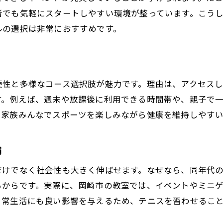
家族のライフスタイルに合うテニス習慣を始めよう
者でも気軽にスタートしやすい環境が整っています。こう
家族全員で楽しめるテニスの始め方とコツ
ルの選択は非常におすすめです。
ライフスタイルに合わせたテニス教室の選択法
週1回から始める無理のないテニス習慣作り
大人と子どもが共に通えるテニススクール活用術
便性と多様なコース選択肢が魅力です。理由は、アクセス
テニスで家族の健康と絆を深めるメリット
す。例えば、週末や放課後に利用できる時間帯や、親子で
テニス教室で新しい家族の趣味を見つけよう
、家族みんなでスポーツを楽しみながら健康を維持しやす
輪
だけでなく社会性も大きく伸ばせます。なぜなら、同年代
るからです。実際に、岡崎市の教室では、イベントやミニ
日常生活にも良い影響を与えるため、テニスを習わせるこ