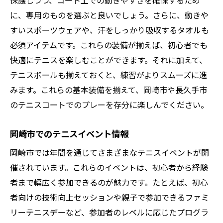
保護しつつ、コート上での動きやすさを確保するため
に、専用のものを選ぶと良いでしょう。さらに、動きや
初心者が抱えやすい悩みとその解決策
すいスポーツウェアや、汗をしっかり吸収するタオルも
自然に囲まれたコートでテニス技術を磨く方法
必須アイテムです。これらの装備が揃えば、初心者でも
自然豊かな環境でのテニスの魅力
快適にテニスを楽しむことができます。それに加えて、
技術を向上させるための練習法
テニスボールも揃えておくと、練習がよりスムーズに進
自然の中で感じるリフレッシュ効果
みます。これらの基本装備を揃えて、岡崎市や長久手市
自然環境がもたらす集中力向上
のテニスコートでのプレーを存分に楽しんでください。
四季折々の風景を楽しむテニスライフ
岡崎市でのテニスイベント情報
自然を生かしたトレーニングメニュー
愛知県でテニスを始める際の気になるFAQ
岡崎市では年間を通じてさまざまなテニスイベントが開
催されています。これらのイベントは、初心者から経験
初心者が感じるテニスの疑問とアドバイス
者まで幅広く参加できるのが魅力です。たとえば、初心
テニスを始める前に知っておきたいこと
者向けの技術向上セッションや親子で参加できるファミ
よくある質問：テニスで必要な道具
リーテニスデーなど、参加者のレベルに応じたプログラ
テニスを始めるための準備と心構え