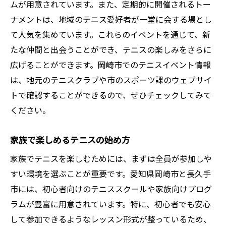
ムが用意されています。また、定期的に開催されるトー
健康面での不安に対するサポート体制
ナメントは、地域のテニス愛好者が一堂に会する場とし
レッスン開始前の事前準備について
て人気を集めています。これらのイベントを通じて、新
初心者歓迎！愛知県のテニスクラブ選びのポイ
たな仲間と出会うことができ、テニスの楽しみをさらに
ント
広げることができます。岡崎市でのテニスイベント情報
は、地元のテニスクラブや市のスポーツ課のウェブサイ
クラブ選びで重視するべきポイント
トで確認することができるので、ぜひチェックしてみて
初心者に優しいクラブの見分け方
ください。
口コミから見るおすすめクラブ
愛知県内のクラブ比較と選び方
家族で楽しめるテニスの始め方
コストパフォーマンスを考慮した選択
家族でテニスを楽しむためには、まずは全員が参加しや
初心者向けプログラムの充実度
すい環境を選ぶことが重要です。愛知県岡崎市と長久手
市には、初心者向けのテニススクールや家族向けプログ
ラムが豊富に用意されています。特に、初心者でも安心
して参加できるようなレッスン形式が整っているため、