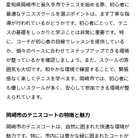
愛知県岡崎市と長久手市でテニスを始める際、初心者に
テニス仲間が見つかるコミュニティ活動
最適なテニススクールを選ぶポイントは、まず丁寧な指
長久手市のテニス施設のアクセス情報
導が行われているかどうかです。初心者にとって、テニ
テニスを始めやすい長久手市の環境条件
スの基礎をしっかりと学ぶことは非常に重要です。特
初心者必見！愛知県でテニスを始めるメリット
に、コーチが初心者の目線でレッスンを提供している
とは
か、個々のペースに合わせてステップアップできる環境
健康と体力向上に役立つテニスの効果
が整っているかを確認しましょう。また、スクールの雰
囲気も大切です。和やかな環境で練習することで、緊張
社交性を高めるスポーツとしての魅力
感なく楽しくテニスを学べます。岡崎市では、初心者に
ストレス解消法としてのテニスのすすめ
も優しいスクールが多く、安心して参加できる環境が整
全年齢に適したテニスの魅力
えられています。
愛知県でのテニスが日常に与えるプラス効
果
岡崎市のテニスコートの特徴と魅力
初心者から始めるテニスの楽しみ方
岡崎市のテニスコートは、自然に囲まれた快適な環境が
岡崎市でテニスを通じて新たな仲間との出会い
魅力です。特に、市内には豊かな緑に囲まれたコートが