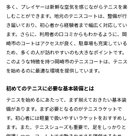
を楽しむ
多く、プレイヤーは新鮮な空気を感じながらテニスを楽
テニスサークルで広がる人間関係
しむことができます。地元のテニスコートは、整備が行
地域イベントでの交流とテニスの関係
き届いており、初心者から経験者まで幅広く対応してい
テニスを通じたコミュニティの作り方
ます。さらに、利用者の口コミからもわかるように、岡
崎市のコートはアクセスが良く、駐車場も充実している
初心者でも参加しやすい試合やイベント
ため、多くの人が訪れやすいのも大きなポイントです。
岡崎市のテニス交流会情報
このような特徴を持つ岡崎市のテニスコートは、テニス
テニスを通じて得られる友情の大切さ
を始めるのに最適な環境を提供しています。
運動が苦手でも安心テニス初心者向けレッスン
が充実
初めてのテニスに必要な基本装備とは
初心者でも安心して受けられるレッスン
テニスを始めるにあたって、まず揃えておきたい基本装
テニスの基本動作とそのコツ
備があります。まず必要となるのがテニスラケットで
個別指導が嬉しいレッスンの充実度
す。初心者には軽量で扱いやすいラケットをおすすめし
運動経験が少なくても大丈夫な理由
ます。また、テニスシューズも重要で、足をしっかりと
テニスでリフレッシュする方法