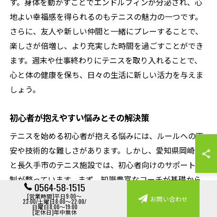
す。身体を動かすことでエンドルフィンが分泌され、心
地よい幸福感を得られるのもテニスの魅力の一つです。
さらに、友人や新しい仲間と一緒にプレーすることで、
楽しさが倍増し、より充実した時間を過ごすことができ
ます。週末や仕事終わりにテニスを取り入れることで、
心と体の健康を保ち、日々の生活に新しい活力を与えま
しょう。
初心者が抱えやすい悩みとその解決策
テニスを始める初心者が抱える悩みには、ルールへの不
安や技術的な難しさがあります。しかし、愛知県岡崎市
と長久手市のテニス施設では、初心者向けのサポート体
制が整っています。まず、知識豊富なコーチが基礎から
0564-58-1515
丁寧に指導し、個々のペースに合わせたトレーニングを
[営業時間]平日9:00～
お問い合わせ
23:00/土曜日8:00～22:00/
日曜日8:00～19:00
提供します。ルールに関しては、わかりやすい説明と実
[定休日]年中無休