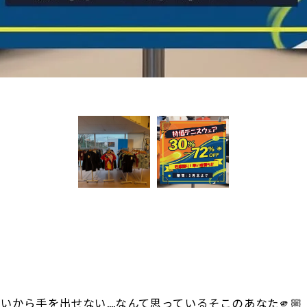
！
いから手を出せない....なんて思っているそこのあなた🫵🏼