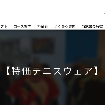
セプト
コース案内
料金表
よくある質問
当施設の特徴
ジュニア
社会人
レッスン
【特価テニスウェア】
初心者
健康