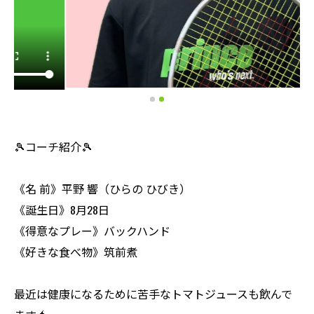
🎾コーチ紹介🎾
《名 前》平野 響（ひらの ひびき）
《誕生日》8月28日
《得意なプレー》バックハンド
《好きな食べ物》筑前煮
最近は健康になるために苦手なトマトジュースも飲んで